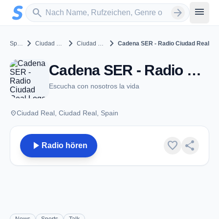
Zum Hauptinhalt springen
Sender suchen
menu
search
arrow_forward
chevron_right
chevron_right
chevron_right
Spain
Ciudad Real
Ciudad Real
Cadena SER - Radio Ciudad Real
Cadena SER - Radio Ciudad Real - FM 100.4 - Ciudad Real
Escucha con nosotros la vida
place
Ciudad Real, Ciudad Real, Spain
play_arrow
favorite
share
Radio hören