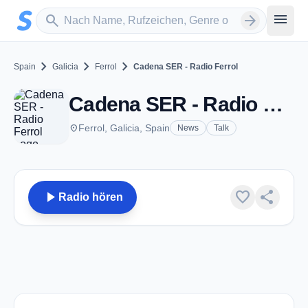
Zum Hauptinhalt springen
Sender suchen
menu
search
arrow_forward
chevron_right
chevron_right
chevron_right
Spain
Galicia
Ferrol
Cadena SER - Radio Ferrol
Cadena SER - Radio Ferrol - FM 93.0 - Ferrol
place
Ferrol, Galicia, Spain
News
Talk
play_arrow
favorite
share
Radio hören