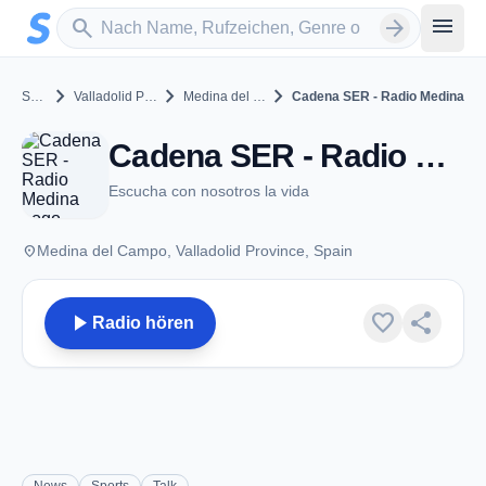
Zum Hauptinhalt springen
Sender suchen
menu
search
arrow_forward
chevron_right
chevron_right
chevron_right
Spain
Valladolid Province
Medina del Campo
Cadena SER - Radio Medina
Cadena SER - Radio Medina - FM 89.2 - Medina del Campo
Escucha con nosotros la vida
place
Medina del Campo, Valladolid Province, Spain
play_arrow
favorite
share
Radio hören