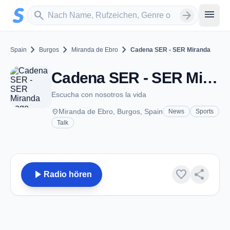
Zum Hauptinhalt springen
Sender suchen
menu
search
arrow_forward
chevron_right
chevron_right
chevron_right
Spain
Burgos
Miranda de Ebro
Cadena SER - SER Miranda
Cadena SER - SER Miranda - FM 90.5 - Miranda de Ebro
Escucha con nosotros la vida
place
Miranda de Ebro, Burgos, Spain
News
Sports
Talk
play_arrow
favorite
share
Radio hören