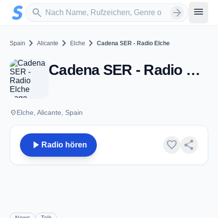
Zum Hauptinhalt springen
Sender suchen
menu
search
arrow_forward
chevron_right
chevron_right
chevron_right
Spain
Alicante
Elche
Cadena SER - Radio Elche
Cadena SER - Radio Elche - AM 1539 - Elche
place
Elche, Alicante, Spain
play_arrow
favorite
share
Radio hören