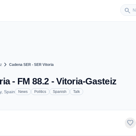
Sender
search
chevron_right
iz
Cadena SER - SER Vitoria
a - FM 88.2 - Vitoria-Gasteiz
y, Spain
News
Politics
Spanish
Talk
favorite