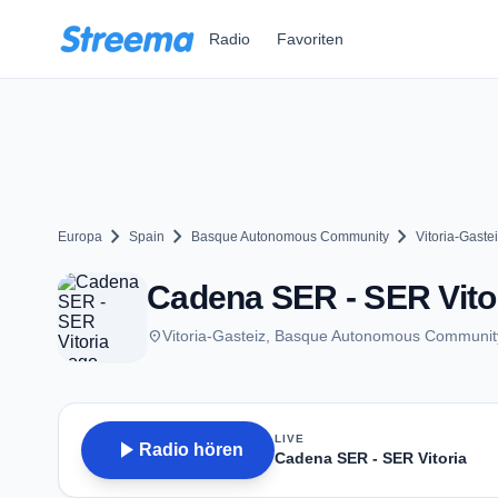
Zum Hauptinhalt springen
Radio
Favoriten
chevron_right
chevron_right
chevron_right
Europa
Spain
Basque Autonomous Community
Vitoria-Gaste
Cadena SER - SER Vitori
place
Vitoria-Gasteiz, Basque Autonomous Communit
LIVE
play_arrow
Radio hören
Cadena SER - SER Vitoria