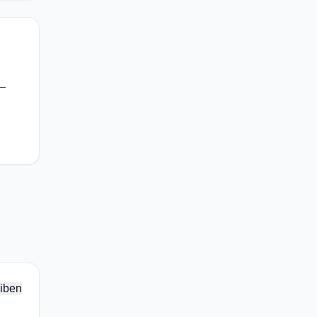
 —
iben