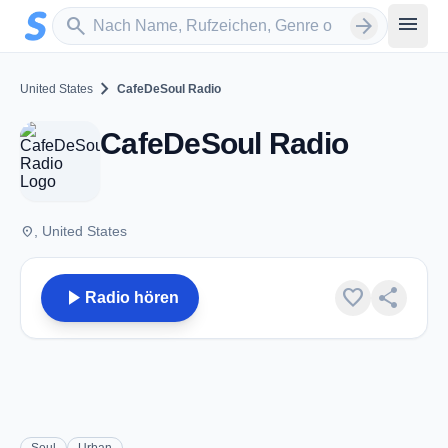
Zum Hauptinhalt springen
Sender suchen
menu
search
arrow_forward
chevron_right
United States
CafeDeSoul Radio
CafeDeSoul Radio
place
, United States
play_arrow
favorite
share
Radio hören