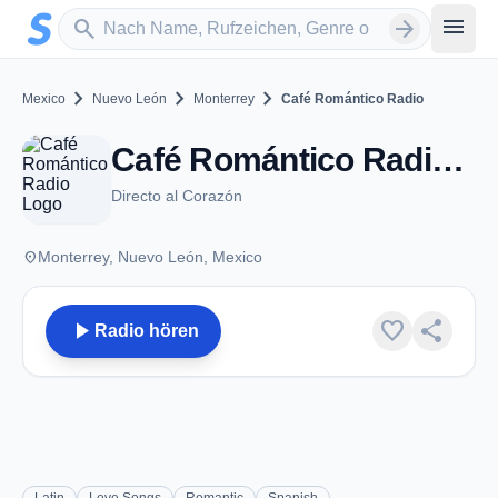
Zum Hauptinhalt springen
Sender suchen
menu
search
arrow_forward
chevron_right
chevron_right
chevron_right
Mexico
Nuevo León
Monterrey
Café Romántico Radio
Café Romántico Radio - Monterrey, NL
Directo al Corazón
place
Monterrey, Nuevo León, Mexico
play_arrow
favorite
share
Radio hören