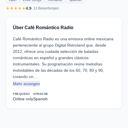
Latin
Love Songs
Romantic
Spanish
star
star
star
star
star
4.9
· 13 Bewertungen
Über Café Romántico Radio
Café Romántico Radio es una emisora online mexicana
perteneciente al grupo Digital Retroland que, desde
2012, ofrece una cuidada selección de baladas
románticas en español y grandes clásicos
instrumentales. Su programación reúne melodías
inolvidables de las décadas de los 60, 70, 80 y 90,
creando un…
Mehr anzeigen
FREQUENZ
SPRACHE
Online only
Spanish