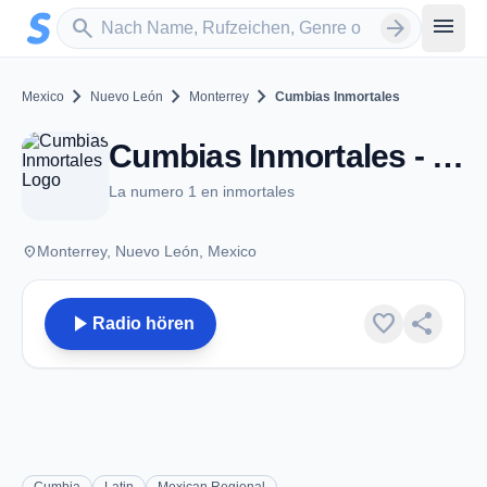
Zum Hauptinhalt springen
Sender suchen
menu
search
arrow_forward
chevron_right
chevron_right
chevron_right
Mexico
Nuevo León
Monterrey
Cumbias Inmortales
Cumbias Inmortales - Monterrey, NL
La numero 1 en inmortales
place
Monterrey, Nuevo León, Mexico
play_arrow
favorite
share
Radio hören