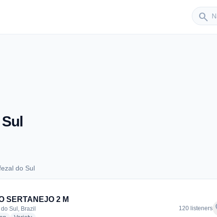
Sender
search
 Sul
ezal do Sul
afezal do Sul
O SERTANEJO 2 M
f
120 listeners
do Sul, Brazil