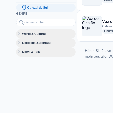
Brazil
location_on
Cafezal do Sul
GENRE
Genres suchen…
search
Voz d
Cafezal 
Christ
expand_more
World & Cultural
expand_more
Religious & Spiritual
Hören Sie 2 Live-
expand_more
News & Talk
mehr aus aller We