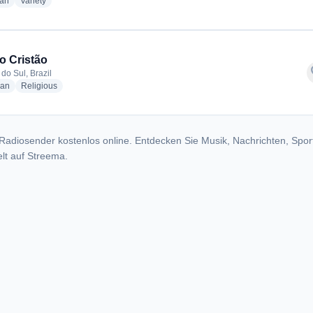
radio stations
radio stations
ian
Variety
o Cristão
f
do Sul, Brazil
radio stations
radio stations
ian
Religious
Radiosender kostenlos online. Entdecken Sie Musik, Nachrichten, Spor
lt auf Streema.