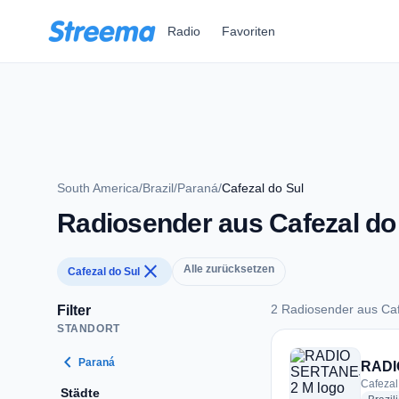
Zum Hauptinhalt springen
Radio
Favoriten
South America
/
Brazil
/
Paraná
/
Cafezal do Sul
Radiosender aus Cafezal do
close
Alle zurücksetzen
Cafezal do Sul
2 Radiosender aus Caf
Filter
STANDORT
2 Radiosender aus C
chevron_left
Paraná
RADI
Cafezal 
Städte