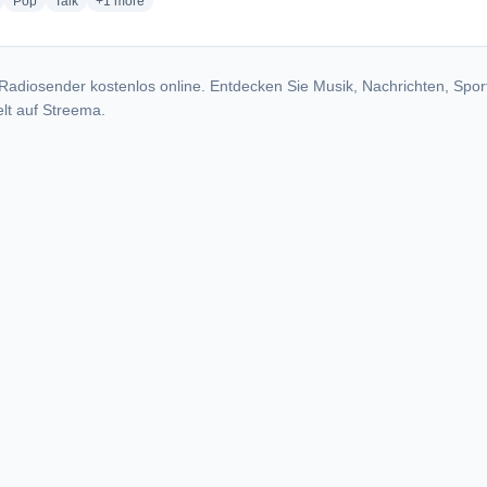
radio stations
radio stations
radio stations
more genres for Hit Fm Cairns
Pop
Talk
+1
more
Radiosender kostenlos online. Entdecken Sie Musik, Nachrichten, Spor
lt auf Streema.