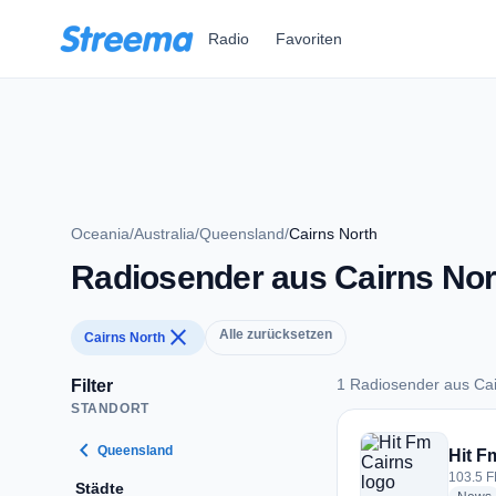
Zum Hauptinhalt springen
Radio
Favoriten
Oceania
/
Australia
/
Queensland
/
Cairns North
Radiosender aus Cairns Nor
close
Alle zurücksetzen
Cairns North
1 Radiosender aus Cai
Filter
STANDORT
1 Radiosender aus 
chevron_left
Queensland
Hit F
103.5 F
Städte