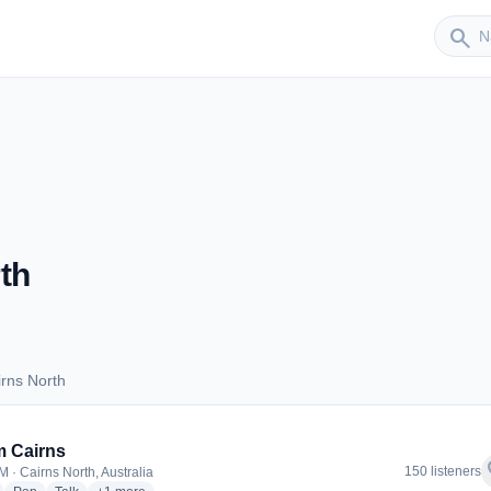
Sender
search
th
rns North
Cairns North
m Cairns
f
150 listeners
M · Cairns North, Australia