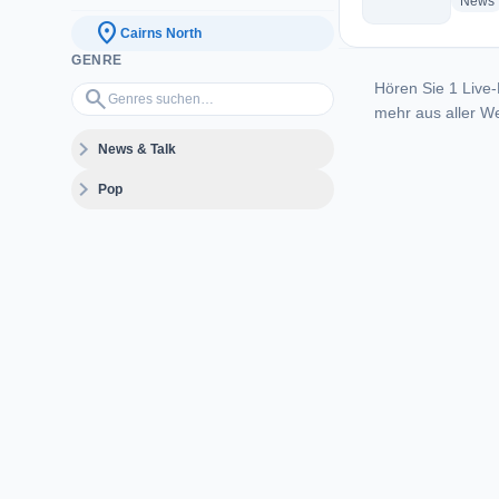
News
location_on
Cairns North
GENRE
Hören Sie 1 Live-
Genres suchen…
search
mehr aus aller We
expand_more
News & Talk
expand_more
Pop