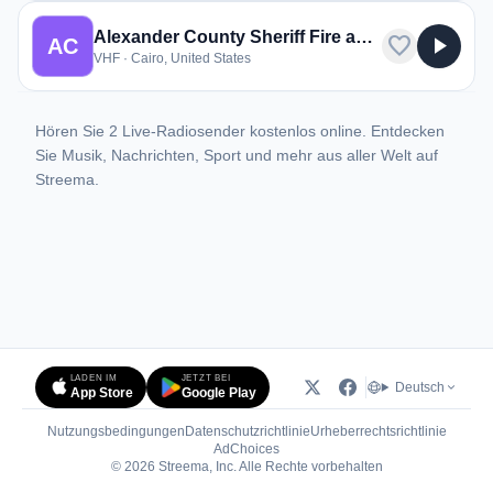
Alexander County Sheriff Fire and EMS
favorite
play_arrow
AC
VHF · Cairo, United States
Hören Sie 2 Live-Radiosender kostenlos online. Entdecken
Sie Musik, Nachrichten, Sport und mehr aus aller Welt auf
Streema.
LADEN IM
JETZT BEI
Deutsch
App Store
Google Play
Nutzungsbedingungen
Datenschutzrichtlinie
Urheberrechtsrichtlinie
(öffnet in neuem Tab)
AdChoices
© 2026 Streema, Inc. Alle Rechte vorbehalten