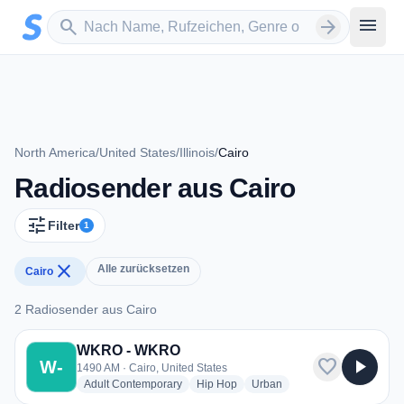
Zum Hauptinhalt springen
Sender suchen
menu
search
arrow_forward
North America
/
United States
/
Illinois
/
Cairo
Radiosender aus Cairo
tune
Filter
1
close
Alle zurücksetzen
Cairo
2 Radiosender aus Cairo
2 Radiosender aus Cairo
WKRO - WKRO
favorite
play_arrow
W-
1490 AM · Cairo, United States
radio stations
radio stations
radio stations
Adult Contemporary
Hip Hop
Urban