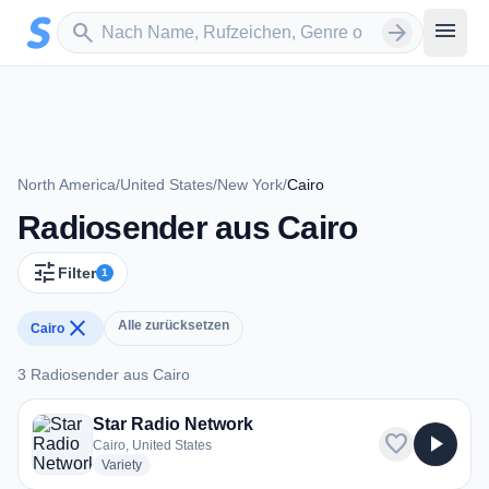
Zum Hauptinhalt springen
Sender suchen
menu
search
arrow_forward
North America
/
United States
/
New York
/
Cairo
Radiosender aus Cairo
tune
Filter
1
close
Alle zurücksetzen
Cairo
3 Radiosender aus Cairo
3 Radiosender aus Cairo
Star Radio Network
favorite
play_arrow
Cairo, United States
radio stations
Variety