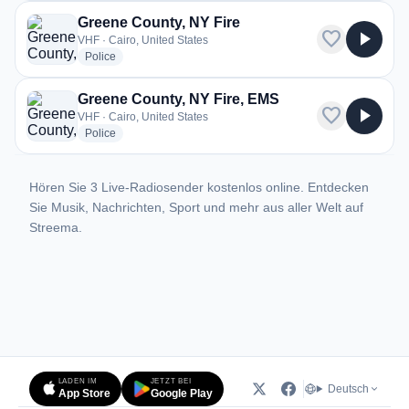
Greene County, NY Fire
favorite
play_arrow
VHF · Cairo, United States
radio stations
Police
Greene County, NY Fire, EMS
favorite
play_arrow
VHF · Cairo, United States
radio stations
Police
Hören Sie 3 Live-Radiosender kostenlos online. Entdecken
Sie Musik, Nachrichten, Sport und mehr aus aller Welt auf
Streema.
LADEN IM
JETZT BEI
Deutsch
App Store
Google Play