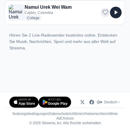
Namui Urek Wei Wam
favorite
play_arrow
Cajibio, Colombia
radio stations
College
Hören Sie 2 Live-Radiosender kostenlos online. Entdecken
Sie Musik, Nachrichten, Sport und mehr aus aller Welt auf
Streema.
LADEN IM
JETZT BEI
Deutsch
App Store
Google Play
Nutzungsbedingungen
Datenschutzrichtlinie
Urheberrechtsrichtlinie
(öffnet in neuem Tab)
AdChoices
© 2026 Streema, Inc. Alle Rechte vorbehalten