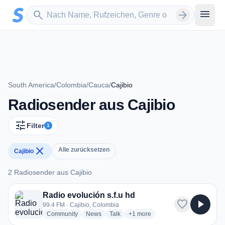
Zum Hauptinhalt springen
Sender suchen
menu
search
arrow_forward
South America
/
Colombia
/
Cauca
/
Cajibio
Radiosender aus Cajibio
tune
Filter
1
close
Alle zurücksetzen
Cajibio
2 Radiosender aus Cajibio
2 Radiosender aus Cajibio
Radio evolución s.f.u hd
favorite
play_arrow
99.4 FM · Cajibio, Colombia
radio stations
radio stations
radio stations
more genres for Radio evolución 
Community
News
Talk
+1
more