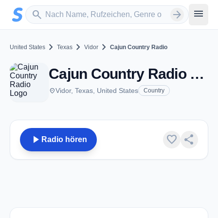
Zum Hauptinhalt springen
Sender suchen
menu
search
arrow_forward
chevron_right
chevron_right
chevron_right
United States
Texas
Vidor
Cajun Country Radio
Cajun Country Radio - Vidor, TX
place
Vidor, Texas, United States
Country
play_arrow
favorite
share
Radio hören