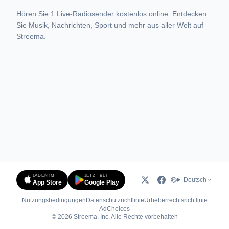
Hören Sie 1 Live-Radiosender kostenlos online. Entdecken
Sie Musik, Nachrichten, Sport und mehr aus aller Welt auf
Streema.
LADEN IM
JETZT BEI
Deutsch
App Store
Google Play
Nutzungsbedingungen
Datenschutzrichtlinie
Urheberrechtsrichtlinie
(öffnet in neuem Tab)
AdChoices
© 2026 Streema, Inc. Alle Rechte vorbehalten