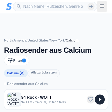
Zum Hauptinhalt springen
Sender suchen
menu
search
arrow_forward
North America
/
United States
/
New York
/
Calcium
Radiosender aus Calcium
tune
Filter
1
close
Alle zurücksetzen
Calcium
1 Radiosender aus Calcium
1 Radiosender aus Calcium
94 Rock - WOTT
favorite
play_arrow
94.1 FM · Calcium, United States