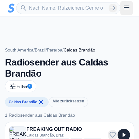
Zum Hauptinhalt springen
Sender suchen
menu
search
arrow_forward
South America
/
Brazil
/
Paraíba
/
Caldas Brandão
Radiosender aus Caldas
Brandão
tune
Filter
1
close
Alle zurücksetzen
Caldas Brandão
1 Radiosender aus Caldas Brandão
1 Radiosender aus Caldas Brandão
FREAKING OUT RADIO
favorite
play_arrow
Caldas Brandão, Brazil