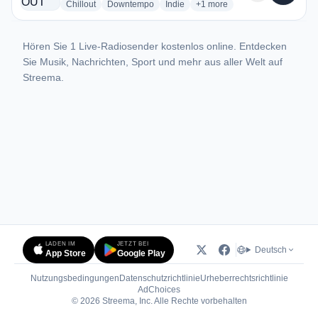
radio stations
radio stations
radio stations
more genres for FREAKING
Chillout
Downtempo
Indie
+1
more
Hören Sie 1 Live-Radiosender kostenlos online. Entdecken
Sie Musik, Nachrichten, Sport und mehr aus aller Welt auf
Streema.
LADEN IM
JETZT BEI
Deutsch
App Store
Google Play
Nutzungsbedingungen
Datenschutzrichtlinie
Urheberrechtsrichtlinie
(öffnet in neuem Tab)
AdChoices
© 2026 Streema, Inc. Alle Rechte vorbehalten