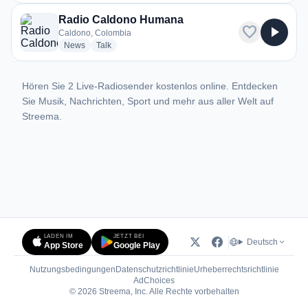
Radio Caldono Humana
favorite
play_arrow
Caldono, Colombia
radio stations
radio stations
News
Talk
Hören Sie 2 Live-Radiosender kostenlos online. Entdecken
Sie Musik, Nachrichten, Sport und mehr aus aller Welt auf
Streema.
LADEN IM
JETZT BEI
Deutsch
App Store
Google Play
Nutzungsbedingungen
Datenschutzrichtlinie
Urheberrechtsrichtlinie
(öffnet in neuem Tab)
AdChoices
© 2026 Streema, Inc. Alle Rechte vorbehalten