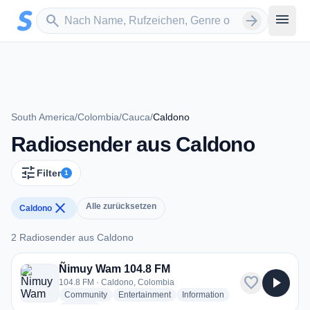
Zum Hauptinhalt springen
Sender suchen
menu
search
arrow_forward
South America
/
Colombia
/
Cauca
/
Caldono
Radiosender aus Caldono
tune
Filter
1
close
Alle zurücksetzen
Caldono
2 Radiosender aus Caldono
2 Radiosender aus Caldono
Ñimuy Wam 104.8 FM
favorite
play_arrow
104.8 FM · Caldono, Colombia
radio stations
radio stations
radio stations
Community
Entertainment
Information
more genres for Ñimuy Wam 104.8 FM
+2
more