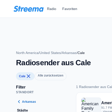
Zum Hauptinhalt springen
Radio
Favoriten
North America
/
United States
/
Arkansas
/
Cale
Radiosender aus Cale
close
Alle zurücksetzen
Cale
1 Radiosender aus Ca
Filter
STANDORT
1 Radiosender aus 
chevron_left
Arkansas
Ameri
91.7 FM
Städte