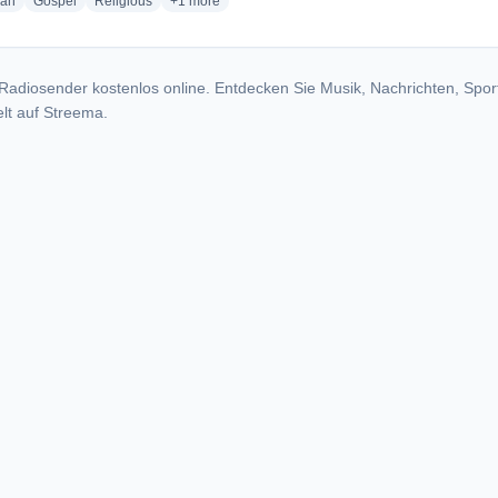
radio stations
radio stations
radio stations
more genres for American Family Radio Music - KE
ian
Gospel
Religious
+1
more
Radiosender kostenlos online. Entdecken Sie Musik, Nachrichten, Spor
lt auf Streema.