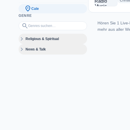
Christ
location_on
Cale
GENRE
Hören Sie 1 Live-
Genres suchen…
search
mehr aus aller We
expand_more
Religious & Spiritual
expand_more
News & Talk