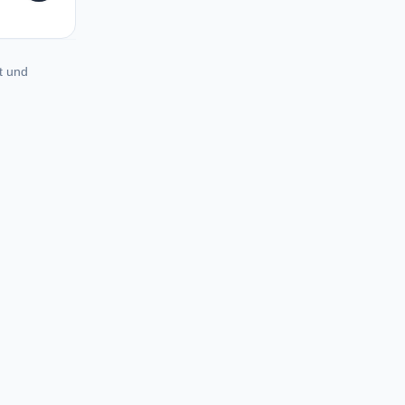
JA
t und