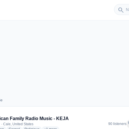
Sender
search
le
Cale
can Family Radio Music - KEJA
f
90 listeners
 · Cale, United States