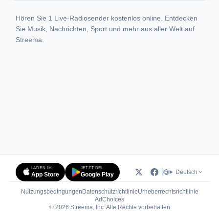
Hören Sie 1 Live-Radiosender kostenlos online. Entdecken
Sie Musik, Nachrichten, Sport und mehr aus aller Welt auf
Streema.
LADEN IM
JETZT BEI
Deutsch
App Store
Google Play
Nutzungsbedingungen
Datenschutzrichtlinie
Urheberrechtsrichtlinie
(öffnet in neuem Tab)
AdChoices
© 2026 Streema, Inc. Alle Rechte vorbehalten