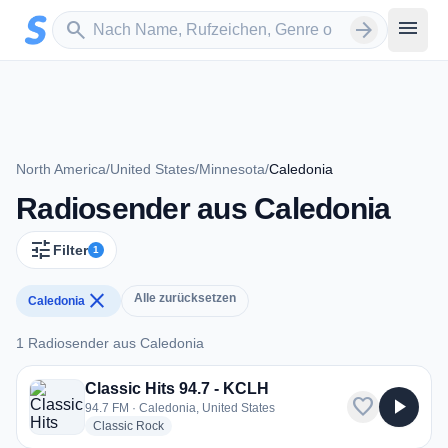
Zum Hauptinhalt springen
Sender suchen
menu
search
arrow_forward
North America
/
United States
/
Minnesota
/
Caledonia
Radiosender aus Caledonia
tune
Filter
1
close
Alle zurücksetzen
Caledonia
1 Radiosender aus Caledonia
1 Radiosender aus Caledonia
Classic Hits 94.7 - KCLH
favorite
play_arrow
94.7 FM · Caledonia, United States
radio stations
Classic Rock