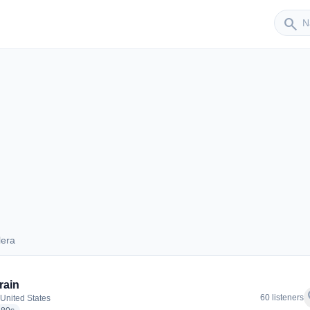
Sender
search
lera
Calera
rain
f
60 listeners
 United States