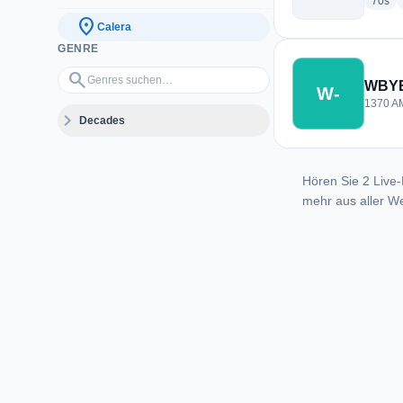
rad
70s
location_on
Calera
GENRE
Genres suchen…
search
WBYE
W-
1370 AM
expand_more
Decades
Hören Sie 2 Live-
mehr aus aller We