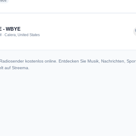
io stations
radio stations
80s
 - WBYE
f
 · Calera, United States
Radiosender kostenlos online. Entdecken Sie Musik, Nachrichten, Spor
lt auf Streema.