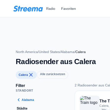
Zum Hauptinhalt springen
Radio
Favoriten
North America
/
United States
/
Alabama
/
Calera
Radiosender aus Calera
close
Alle zurücksetzen
Calera
2 Radiosender aus Ca
Filter
STANDORT
2 Radiosender aus 
chevron_left
Alabama
The T
Calera,
Städte