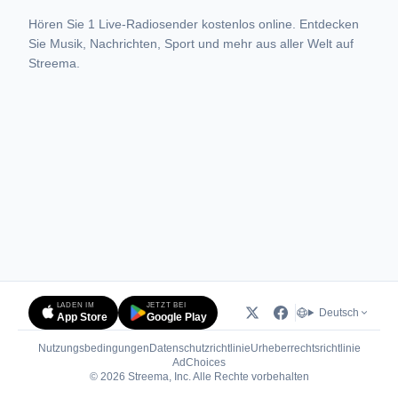
Hören Sie 1 Live-Radiosender kostenlos online. Entdecken
Sie Musik, Nachrichten, Sport und mehr aus aller Welt auf
Streema.
LADEN IM
JETZT BEI
Deutsch
App Store
Google Play
Nutzungsbedingungen
Datenschutzrichtlinie
Urheberrechtsrichtlinie
(öffnet in neuem Tab)
AdChoices
© 2026 Streema, Inc. Alle Rechte vorbehalten