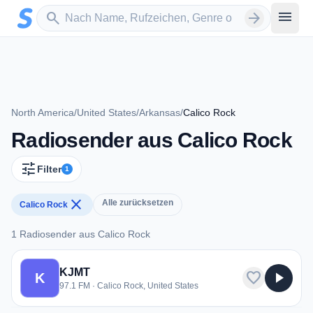
Zum Hauptinhalt springen
Sender suchen
menu
search
arrow_forward
North America
/
United States
/
Arkansas
/
Calico Rock
Radiosender aus Calico Rock
tune
Filter
1
close
Alle zurücksetzen
Calico Rock
1 Radiosender aus Calico Rock
1 Radiosender aus Calico Rock
KJMT
favorite
play_arrow
K
97.1 FM · Calico Rock, United States