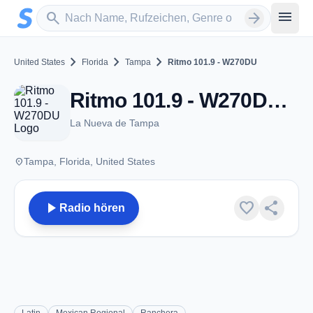
Zum Hauptinhalt springen
Sender suchen
menu
search
arrow_forward
chevron_right
chevron_right
chevron_right
United States
Florida
Tampa
Ritmo 101.9 - W270DU
Ritmo 101.9 - W270DU - FM 101.9 - Tampa, FL
La Nueva de Tampa
place
Tampa, Florida, United States
play_arrow
favorite
share
Radio hören