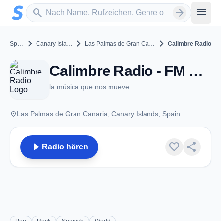
Zum Hauptinhalt springen
Sender suchen
menu
search
arrow_forward
chevron_right
chevron_right
chevron_right
Spain
Canary Islands
Las Palmas de Gran Canaria
Calimbre Radio
Calimbre Radio - FM 104.7 - Las Palmas de Gran Canaria
la música que nos mueve….
place
Las Palmas de Gran Canaria, Canary Islands, Spain
play_arrow
favorite
share
Radio hören