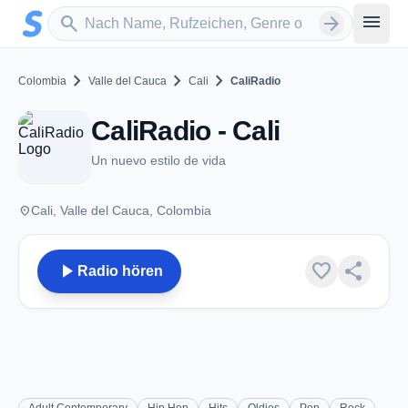
Zum Hauptinhalt springen
Sender suchen
menu
search
arrow_forward
chevron_right
chevron_right
chevron_right
Colombia
Valle del Cauca
Cali
CaliRadio
CaliRadio - Cali
Un nuevo estilo de vida
place
Cali, Valle del Cauca, Colombia
play_arrow
favorite
share
Radio hören