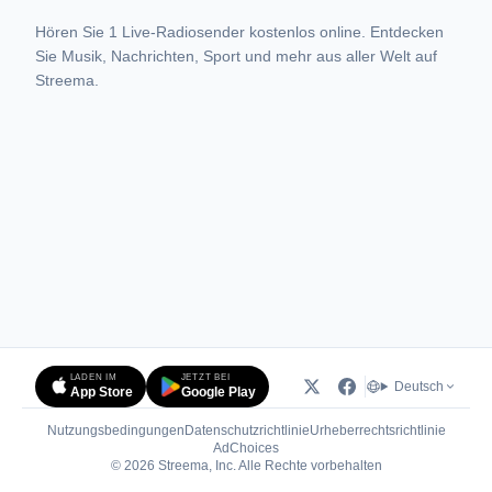
Hören Sie 1 Live-Radiosender kostenlos online. Entdecken
Sie Musik, Nachrichten, Sport und mehr aus aller Welt auf
Streema.
LADEN IM
JETZT BEI
Deutsch
App Store
Google Play
Nutzungsbedingungen
Datenschutzrichtlinie
Urheberrechtsrichtlinie
(öffnet in neuem Tab)
AdChoices
© 2026 Streema, Inc. Alle Rechte vorbehalten