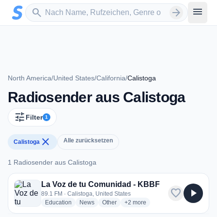
Zum Hauptinhalt springen
Sender suchen
menu
search
arrow_forward
North America
/
United States
/
California
/
Calistoga
Radiosender aus Calistoga
tune
Filter
1
close
Alle zurücksetzen
Calistoga
1 Radiosender aus Calistoga
1 Radiosender aus Calistoga
La Voz de tu Comunidad - KBBF
favorite
play_arrow
89.1 FM · Calistoga, United States
radio stations
radio stations
radio stations
more genres for La Voz de tu C
Education
News
Other
+2
more