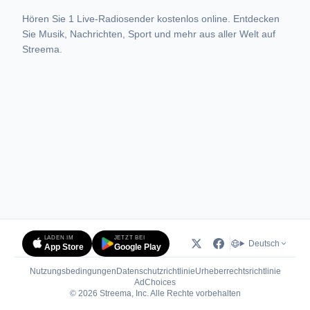
Hören Sie 1 Live-Radiosender kostenlos online. Entdecken
Sie Musik, Nachrichten, Sport und mehr aus aller Welt auf
Streema.
LADEN IM
JETZT BEI
Deutsch
App Store
Google Play
Nutzungsbedingungen
Datenschutzrichtlinie
Urheberrechtsrichtlinie
(öffnet in neuem Tab)
AdChoices
© 2026 Streema, Inc. Alle Rechte vorbehalten