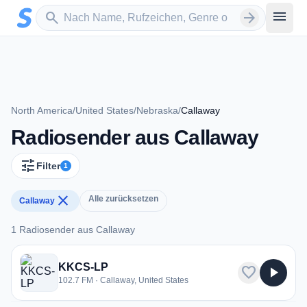
Zum Hauptinhalt springen
Sender suchen
menu
search
arrow_forward
North America
/
United States
/
Nebraska
/
Callaway
Radiosender aus Callaway
tune
Filter
1
close
Alle zurücksetzen
Callaway
1 Radiosender aus Callaway
1 Radiosender aus Callaway
KKCS-LP
favorite
play_arrow
102.7 FM · Callaway, United States