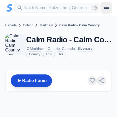
Zum Hauptinhalt springen
Sender suchen
menu
search
arrow_forward
chevron_right
chevron_right
chevron_right
Canada
Ontario
Markham
Calm Radio - Calm Country
Calm Radio - Calm Country - Markham, ON
place
Markham, Ontario, Canada
Bluegrass
Country
Folk
Hits
play_arrow
favorite
share
Radio hören