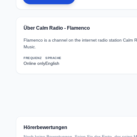
Über Calm Radio - Flamenco
Flamenco is a channel on the internet radio station Cal
Music.
FREQUENZ
SPRACHE
Online only
English
Hörerbewertungen
Noch keine Bewertungen. Seien Sie der Erste, der seine Me