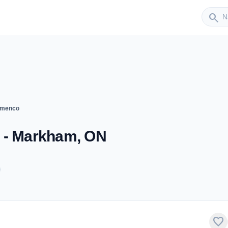
Sender
search
lamenco
 - Markham, ON
favorite