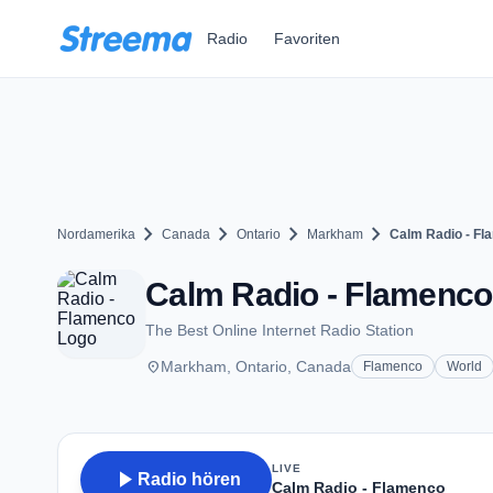
Zum Hauptinhalt springen
Radio
Favoriten
chevron_right
chevron_right
chevron_right
chevron_right
Nordamerika
Canada
Ontario
Markham
Calm Radio - F
Calm Radio - Flamenco
The Best Online Internet Radio Station
place
Markham, Ontario, Canada
Flamenco
World
LIVE
play_arrow
Radio hören
Calm Radio - Flamenco