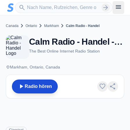
Zum Hauptinhalt springen
Sender suchen
menu
search
arrow_forward
chevron_right
chevron_right
chevron_right
Canada
Ontario
Markham
Calm Radio - Handel
Calm Radio - Handel - Markham, ON
The Best Online Internet Radio Station
place
Markham, Ontario, Canada
play_arrow
favorite
share
Radio hören