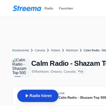
Zum Hauptinhalt springen
Radio
Favoriten
chevron_right
chevron_right
chevron_right
chevron_right
Nordamerika
Canada
Ontario
Markham
Calm Radio - Sh
Calm Radio - Shazam T
place
Markham, Ontario, Canada
Pop
LIVE
play_arrow
Radio hören
Calm Radio - Shazam Top 50