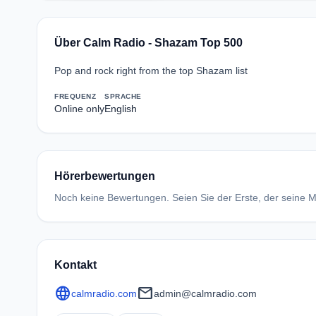
Über Calm Radio - Shazam Top 500
Pop and rock right from the top Shazam list
FREQUENZ
SPRACHE
Online only
English
Hörerbewertungen
Noch keine Bewertungen. Seien Sie der Erste, der seine Me
Kontakt
language
mail
calmradio.com
admin@calmradio.com