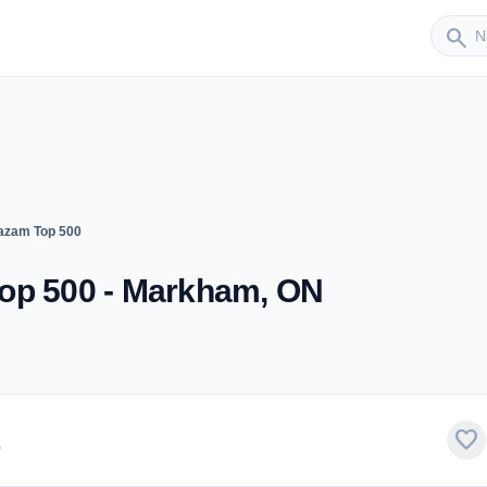
Sender
search
azam Top 500
op 500 - Markham, ON
favorite
0