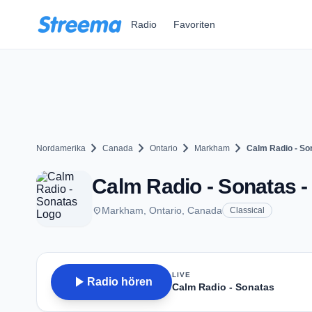
Zum Hauptinhalt springen
Radio
Favoriten
chevron_right
chevron_right
chevron_right
chevron_right
Nordamerika
Canada
Ontario
Markham
Calm Radio - So
Calm Radio - Sonatas 
place
Markham, Ontario, Canada
Classical
LIVE
play_arrow
Radio hören
Calm Radio - Sonatas