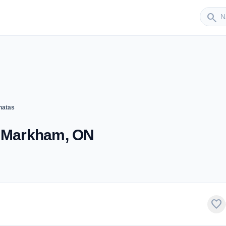
Sender
search
natas
- Markham, ON
favorite