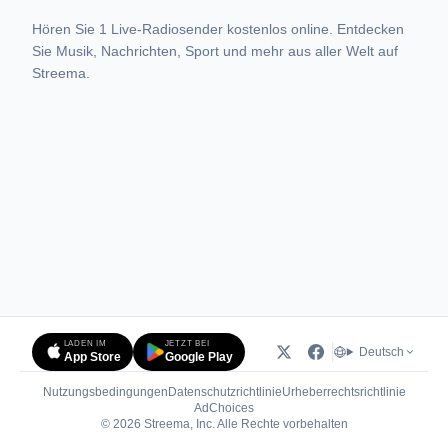
Hören Sie 1 Live-Radiosender kostenlos online. Entdecken
Sie Musik, Nachrichten, Sport und mehr aus aller Welt auf
Streema.
LADEN IM
JETZT BEI
Deutsch
App Store
Google Play
Nutzungsbedingungen
Datenschutzrichtlinie
Urheberrechtsrichtlinie
(öffnet in neuem Tab)
AdChoices
© 2026 Streema, Inc. Alle Rechte vorbehalten