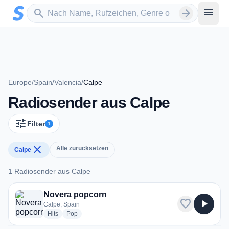
Zum Hauptinhalt springen
Sender suchen
menu
search
arrow_forward
Europe
/
Spain
/
Valencia
/
Calpe
Radiosender aus Calpe
tune
Filter
1
close
Alle zurücksetzen
Calpe
1 Radiosender aus Calpe
1 Radiosender aus Calpe
Novera popcorn
favorite
play_arrow
Calpe, Spain
radio stations
radio stations
Hits
Pop