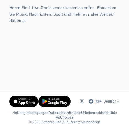
Hören Sie 1 Live-Radiosender kostenlos online. Entdecken
Sie Musik, Nachrichten, Sport und mehr aus aller Welt auf
Streema.
LADEN IM
JETZT BEI
Deutsch
App Store
Google Play
Nutzungsbedingungen
Datenschutzrichtlinie
Urheberrechtsrichtlinie
(öffnet in neuem Tab)
AdChoices
© 2026 Streema, Inc. Alle Rechte vorbehalten