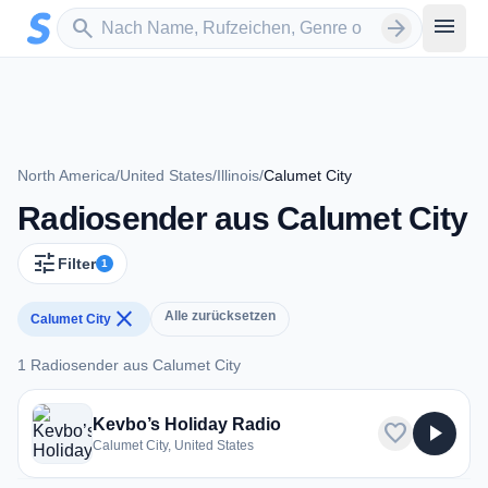
Zum Hauptinhalt springen
Sender suchen
menu
search
arrow_forward
North America
/
United States
/
Illinois
/
Calumet City
Radiosender aus Calumet City
tune
Filter
1
close
Alle zurücksetzen
Calumet City
1 Radiosender aus Calumet City
1 Radiosender aus Calumet City
Kevbo’s Holiday Radio
favorite
play_arrow
Calumet City, United States