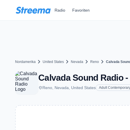
Zum Hauptinhalt springen
Radio
Favoriten
chevron_right
chevron_right
chevron_right
chevron_right
Nordamerika
United States
Nevada
Reno
Calvada Soun
Calvada Sound Radio -
place
Reno, Nevada, United States
Adult Contemporar