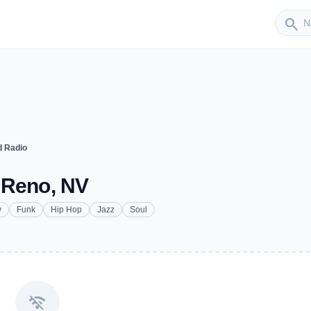
Sender
search
d Radio
 Reno, NV
y
Funk
Hip Hop
Jazz
Soul
wifi_off