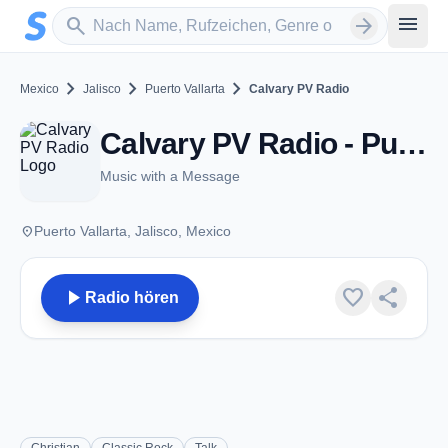
Zum Hauptinhalt springen
Sender suchen
menu
search
arrow_forward
chevron_right
chevron_right
chevron_right
Mexico
Jalisco
Puerto Vallarta
Calvary PV Radio
Calvary PV Radio - Puerto Vallarta, JA
Music with a Message
place
Puerto Vallarta, Jalisco, Mexico
play_arrow
favorite
share
Radio hören