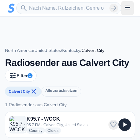
Zum Hauptinhalt springen
Sender suchen
menu
search
arrow_forward
North America
/
United States
/
Kentucky
/
Calvert City
Radiosender aus Calvert City
tune
Filter
1
close
Alle zurücksetzen
Calvert City
1 Radiosender aus Calvert City
1 Radiosender aus Calvert City
K95.7 - WCCK
favorite
play_arrow
95.7 FM · Calvert City, United States
radio stations
radio stations
Country
Oldies