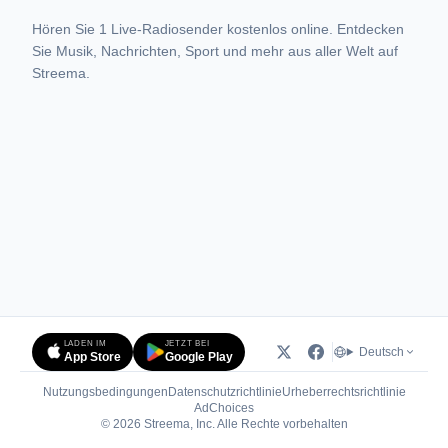
Hören Sie 1 Live-Radiosender kostenlos online. Entdecken
Sie Musik, Nachrichten, Sport und mehr aus aller Welt auf
Streema.
LADEN IM
JETZT BEI
Deutsch
App Store
Google Play
Nutzungsbedingungen
Datenschutzrichtlinie
Urheberrechtsrichtlinie
(öffnet in neuem Tab)
AdChoices
© 2026 Streema, Inc. Alle Rechte vorbehalten