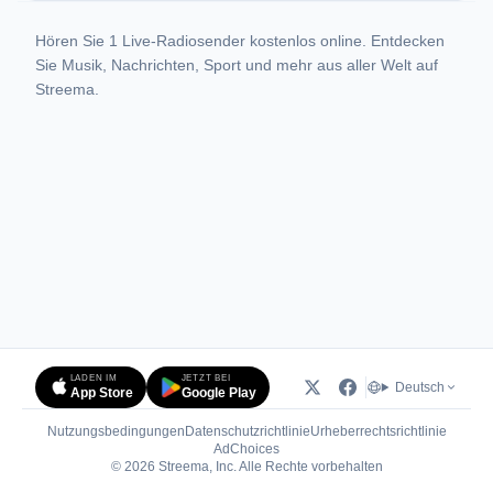
Hören Sie 1 Live-Radiosender kostenlos online. Entdecken
Sie Musik, Nachrichten, Sport und mehr aus aller Welt auf
Streema.
LADEN IM
JETZT BEI
Deutsch
App Store
Google Play
Nutzungsbedingungen
Datenschutzrichtlinie
Urheberrechtsrichtlinie
(öffnet in neuem Tab)
AdChoices
© 2026 Streema, Inc. Alle Rechte vorbehalten