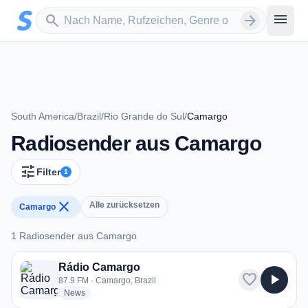
Zum Hauptinhalt springen
Sender suchen
menu
search
arrow_forward
South America
/
Brazil
/
Rio Grande do Sul
/
Camargo
Radiosender aus Camargo
tune
Filter
1
close
Alle zurücksetzen
Camargo
1 Radiosender aus Camargo
1 Radiosender aus Camargo
Rádio Camargo
favorite
play_arrow
87.9 FM · Camargo, Brazil
radio stations
News