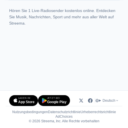
Hören Sie 1 Live-Radiosender kostenlos online. Entdecken
Sie Musik, Nachrichten, Sport und mehr aus aller Welt auf
Streema.
LADEN IM
JETZT BEI
Deutsch
App Store
Google Play
Nutzungsbedingungen
Datenschutzrichtlinie
Urheberrechtsrichtlinie
(öffnet in neuem Tab)
AdChoices
© 2026 Streema, Inc. Alle Rechte vorbehalten