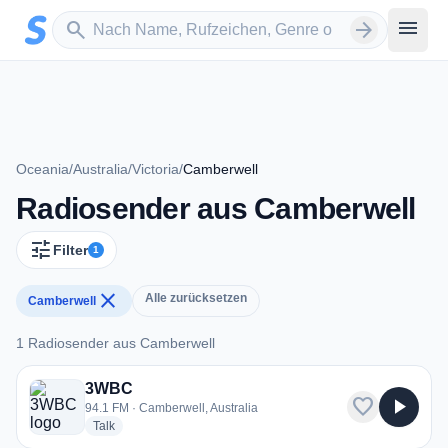
Zum Hauptinhalt springen
Sender suchen
menu
search
arrow_forward
Oceania
/
Australia
/
Victoria
/
Camberwell
Radiosender aus Camberwell
tune
Filter
1
close
Alle zurücksetzen
Camberwell
1 Radiosender aus Camberwell
1 Radiosender aus Camberwell
3WBC
favorite
play_arrow
94.1 FM · Camberwell, Australia
radio stations
Talk