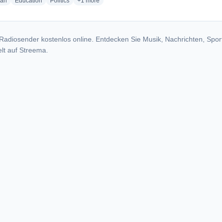
radio stations
radio stations
radio stations
more genres for ALIVE Radio Network - W286DI
ian
Education
Politics
+1
more
Radiosender kostenlos online. Entdecken Sie Musik, Nachrichten, Spor
lt auf Streema.