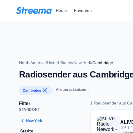
Zum Hauptinhalt springen
Radio
Favoriten
North America
/
United States
/
New York
/
Cambridge
Radiosender aus Cambridg
close
Alle zurücksetzen
Cambridge
1 Radiosender aus Ca
Filter
STANDORT
1 Radiosender aus
chevron_left
New York
ALIVE
105.1 F
Städte