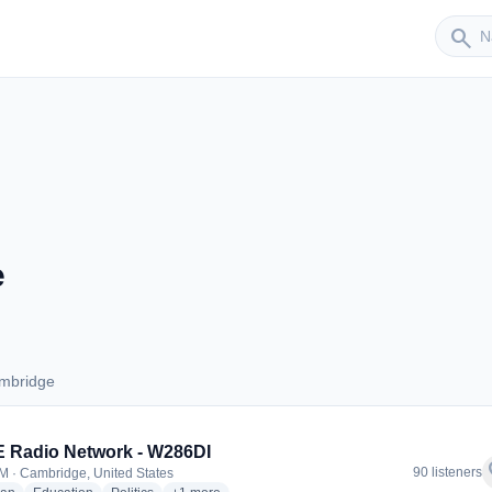
Sender
search
e
mbridge
 Cambridge
 Radio Network - W286DI
f
90 listeners
M · Cambridge, United States