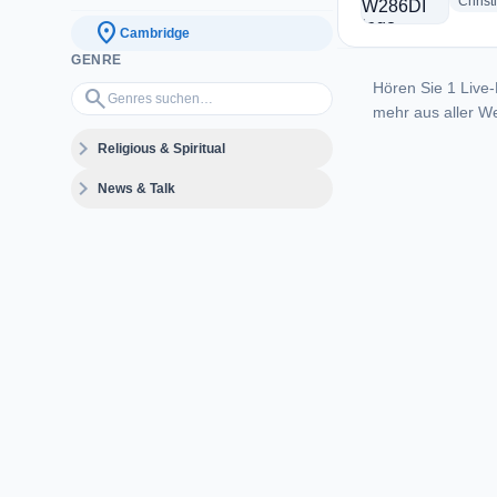
Christ
location_on
Cambridge
GENRE
Hören Sie 1 Live-
Genres suchen…
search
mehr aus aller We
expand_more
Religious & Spiritual
expand_more
News & Talk