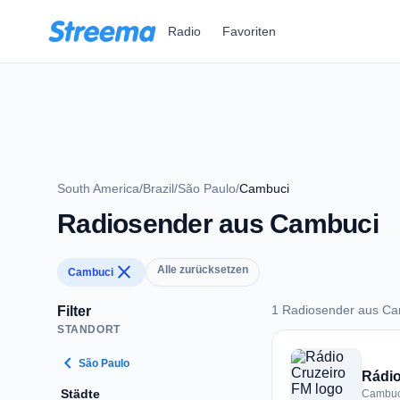
Zum Hauptinhalt springen
Radio
Favoriten
South America
/
Brazil
/
São Paulo
/
Cambuci
Radiosender aus Cambuci
close
Alle zurücksetzen
Cambuci
1 Radiosender aus Ca
Filter
STANDORT
1 Radiosender aus
chevron_left
São Paulo
Rádio
Städte
Cambuci