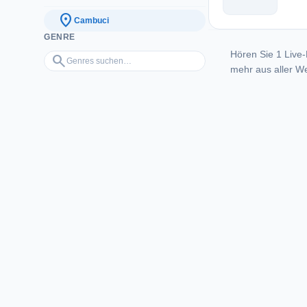
location_on
Cambuci
GENRE
Hören Sie 1 Live-
Genres suchen…
search
mehr aus aller We