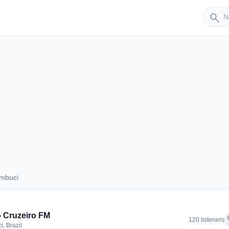
Sender
search
mbuci
 Cambuci
 Cruzeiro FM
f
120 listeners
, Brazil