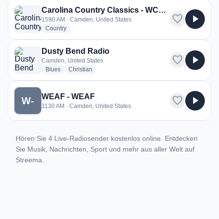
Carolina Country Classics - WCAM
favorite
play_arrow
1590 AM · Camden, United States
radio stations
Country
Dusty Bend Radio
favorite
play_arrow
Camden, United States
radio stations
radio stations
Blues
Christian
WEAF - WEAF
favorite
play_arrow
W-
1130 AM · Camden, United States
Hören Sie 4 Live-Radiosender kostenlos online. Entdecken
Sie Musik, Nachrichten, Sport und mehr aus aller Welt auf
Streema.