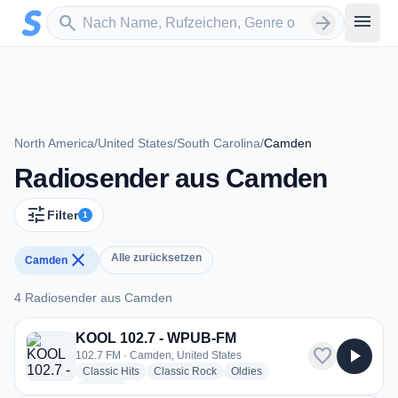
Zum Hauptinhalt springen
Sender suchen
menu
search
arrow_forward
North America
/
United States
/
South Carolina
/
Camden
Radiosender aus Camden
tune
Filter
1
close
Alle zurücksetzen
Camden
4 Radiosender aus Camden
4 Radiosender aus Camden
KOOL 102.7 - WPUB-FM
favorite
play_arrow
102.7 FM · Camden, United States
radio stations
radio stations
radio stations
Classic Hits
Classic Rock
Oldies
more genres for KOOL 102.7 - WPUB-FM
+2
more