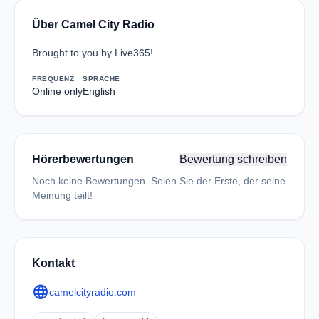
Über Camel City Radio
Brought to you by Live365!
FREQUENZ
SPRACHE
Online only
English
Hörerbewertungen
Bewertung schreiben
Noch keine Bewertungen. Seien Sie der Erste, der seine
Meinung teilt!
Kontakt
language
camelcityradio.com