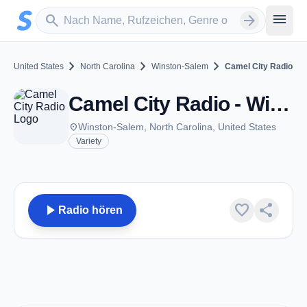
Zum Hauptinhalt springen
Sender suchen
menu
search
arrow_forward
chevron_right
chevron_right
chevron_right
United States
North Carolina
Winston-Salem
Camel City Radio
Camel City Radio - Winston-Salem, NC
place
Winston-Salem, North Carolina, United States
Variety
play_arrow
favorite
share
Radio hören