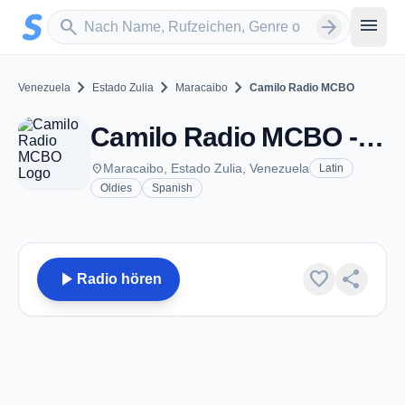
Zum Hauptinhalt springen
Sender suchen
menu
search
arrow_forward
chevron_right
chevron_right
chevron_right
Venezuela
Estado Zulia
Maracaibo
Camilo Radio MCBO
Camilo Radio MCBO - Maracaibo
place
Maracaibo, Estado Zulia, Venezuela
Latin
Oldies
Spanish
play_arrow
favorite
share
Radio hören