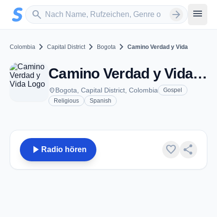
Zum Hauptinhalt springen
Sender suchen
menu
search
arrow_forward
chevron_right
chevron_right
chevron_right
Colombia
Capital District
Bogota
Camino Verdad y Vida
Camino Verdad y Vida - Bogota
place
Bogota, Capital District, Colombia
Gospel
Religious
Spanish
play_arrow
favorite
share
Radio hören