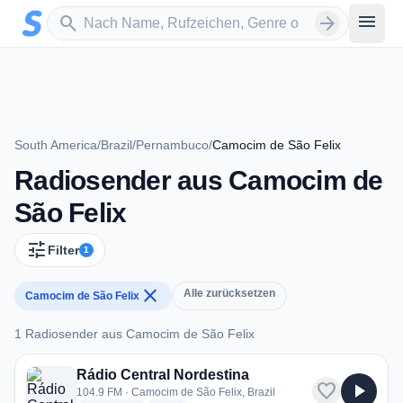
Zum Hauptinhalt springen
Sender suchen
menu
search
arrow_forward
South America
/
Brazil
/
Pernambuco
/
Camocim de São Felix
Radiosender aus Camocim de
São Felix
tune
Filter
1
close
Alle zurücksetzen
Camocim de São Felix
1 Radiosender aus Camocim de São Felix
1 Radiosender aus Camocim de São Felix
Rádio Central Nordestina
favorite
play_arrow
104.9 FM · Camocim de São Felix, Brazil