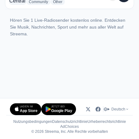
radio stations
radio stations
Community
Other
Hören Sie 1 Live-Radiosender kostenlos online. Entdecken
Sie Musik, Nachrichten, Sport und mehr aus aller Welt auf
Streema.
LADEN IM
JETZT BEI
Deutsch
App Store
Google Play
Nutzungsbedingungen
Datenschutzrichtlinie
Urheberrechtsrichtlinie
(öffnet in neuem Tab)
AdChoices
© 2026 Streema, Inc. Alle Rechte vorbehalten