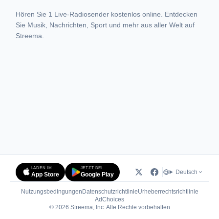
Hören Sie 1 Live-Radiosender kostenlos online. Entdecken
Sie Musik, Nachrichten, Sport und mehr aus aller Welt auf
Streema.
LADEN IM
JETZT BEI
Deutsch
App Store
Google Play
Nutzungsbedingungen
Datenschutzrichtlinie
Urheberrechtsrichtlinie
(öffnet in neuem Tab)
AdChoices
© 2026 Streema, Inc. Alle Rechte vorbehalten