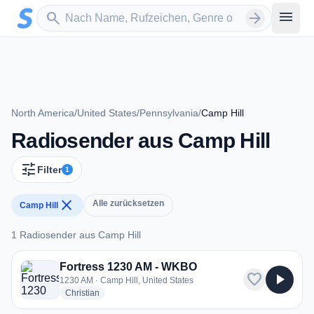
Zum Hauptinhalt springen
Sender suchen
menu
search
arrow_forward
North America
/
United States
/
Pennsylvania
/
Camp Hill
Radiosender aus Camp Hill
tune
Filter
1
close
Alle zurücksetzen
Camp Hill
1 Radiosender aus Camp Hill
1 Radiosender aus Camp Hill
Fortress 1230 AM - WKBO
favorite
play_arrow
1230 AM · Camp Hill, United States
radio stations
Christian