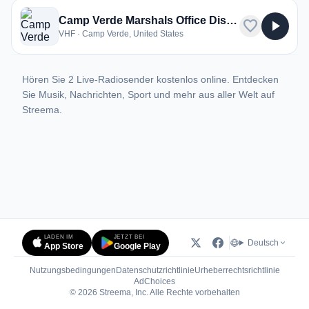
Camp Verde Marshals Office Dispatch
favorite
play_arrow
VHF · Camp Verde, United States
Hören Sie 2 Live-Radiosender kostenlos online. Entdecken
Sie Musik, Nachrichten, Sport und mehr aus aller Welt auf
Streema.
LADEN IM
JETZT BEI
Deutsch
App Store
Google Play
Nutzungsbedingungen
Datenschutzrichtlinie
Urheberrechtsrichtlinie
(öffnet in neuem Tab)
AdChoices
© 2026 Streema, Inc. Alle Rechte vorbehalten