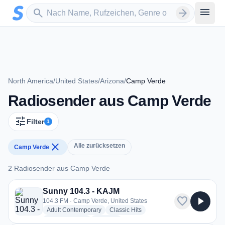
Zum Hauptinhalt springen
Sender suchen
menu
search
arrow_forward
North America
/
United States
/
Arizona
/
Camp Verde
Radiosender aus Camp Verde
tune
Filter
1
close
Alle zurücksetzen
Camp Verde
2 Radiosender aus Camp Verde
2 Radiosender aus Camp Verde
Sunny 104.3 - KAJM
favorite
play_arrow
104.3 FM · Camp Verde, United States
radio stations
radio stations
Adult Contemporary
Classic Hits
radio stations
more genres for Sunny 104.3 - KAJM
Easy Listening
+3
more