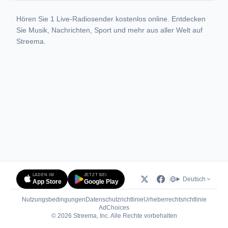
Hören Sie 1 Live-Radiosender kostenlos online. Entdecken
Sie Musik, Nachrichten, Sport und mehr aus aller Welt auf
Streema.
LADEN IM
JETZT BEI
Deutsch
App Store
Google Play
Nutzungsbedingungen
Datenschutzrichtlinie
Urheberrechtsrichtlinie
(öffnet in neuem Tab)
AdChoices
© 2026 Streema, Inc. Alle Rechte vorbehalten