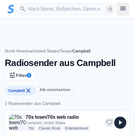
Zum Hauptinhalt springen
Sender suchen
menu
search
arrow_forward
North America
/
United States
/
Texas
/
Campbell
Radiosender aus Campbell
tune
Filter
1
close
Alle zurücksetzen
Campbell
1 Radiosender aus Campbell
1 Radiosender aus Campbell
70s town/70s web radio
favorite
play_arrow
Campbell, United States
radio stations
radio stations
radio stations
70s
Classic Rock
Entertainment