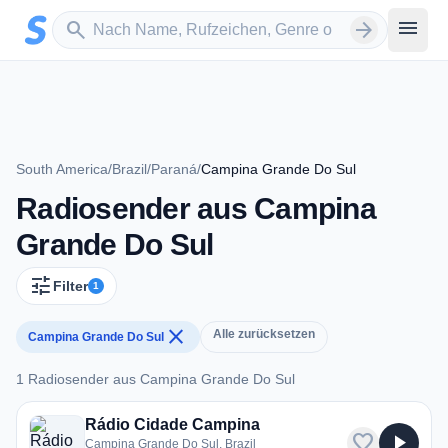
Zum Hauptinhalt springen
Sender suchen
menu
search
arrow_forward
South America
/
Brazil
/
Paraná
/
Campina Grande Do Sul
Radiosender aus Campina
Grande Do Sul
tune
Filter
1
close
Alle zurücksetzen
Campina Grande Do Sul
1 Radiosender aus Campina Grande Do Sul
1 Radiosender aus Campina Grande Do Sul
Rádio Cidade Campina
favorite
play_arrow
Campina Grande Do Sul, Brazil