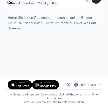
radio stations
radio stations
radio stations
Brazilian
Country
Pop
Hören Sie 1 Live-Radiosender kostenlos online. Entdecken
Sie Musik, Nachrichten, Sport und mehr aus aller Welt auf
Streema.
LADEN IM
JETZT BEI
Deutsch
App Store
Google Play
Nutzungsbedingungen
Datenschutzrichtlinie
Urheberrechtsrichtlinie
(öffnet in neuem Tab)
AdChoices
© 2026 Streema, Inc. Alle Rechte vorbehalten